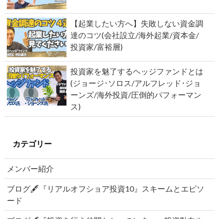
【起業したい方へ】失敗しない資金調
達のコツ(会社設立/海外起業/資本金/
投資家/富裕層)
投資家を魅了するヘッジファンドとは
(ジョージ･ソロス/アルフレッド･ジョ
ーンズ/海外投資/圧倒的パフォーマン
ス)
カテゴリー
メンバー紹介
ブログ🖋『リアルオフショア投資10』スキームとエピソ
ード