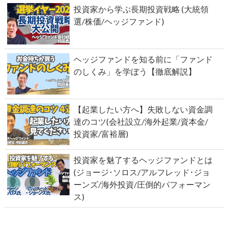
投資家から学ぶ長期投資戦略 (大統領
選/株価/ヘッジファンド)
ヘッジファンドを知る前に「ファンド
のしくみ」を学ぼう【徹底解説】
【起業したい方へ】失敗しない資金調
達のコツ(会社設立/海外起業/資本金/
投資家/富裕層)
投資家を魅了するヘッジファンドとは
(ジョージ･ソロス/アルフレッド･ジョ
ーンズ/海外投資/圧倒的パフォーマン
ス)