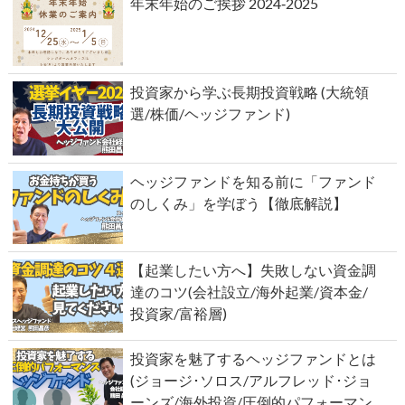
年末年始のご挨拶 2024‐2025
投資家から学ぶ長期投資戦略 (大統領
選/株価/ヘッジファンド)
ヘッジファンドを知る前に「ファンド
のしくみ」を学ぼう【徹底解説】
【起業したい方へ】失敗しない資金調
達のコツ(会社設立/海外起業/資本金/
投資家/富裕層)
投資家を魅了するヘッジファンドとは
(ジョージ･ソロス/アルフレッド･ジョ
ーンズ/海外投資/圧倒的パフォーマン