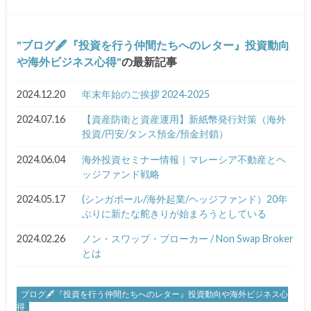
ブログ🖋『投資を行う仲間たちへのレター』投資動向
や海外ビジネス心得
の最新記事
2024.12.20
年末年始のご挨拶 2024‐2025
2024.07.16
【資産防衛と資産運用】新紙幣発行対策（海外
投資/円安/タンス預金/預金封鎖）
2024.06.04
海外投資セミナー情報｜マレーシア不動産とヘ
ッジファンド戦略
2024.05.17
(シンガポール/海外起業/ヘッジファンド）20年
ぶりに新たな舵きりが始まろうとしている
2024.02.26
ノン・スワップ・ブローカー / Non Swap Broker
とは
ブログ🖋『投資を行う仲間たちへのレター』投資動向や海外ビジネス心
得