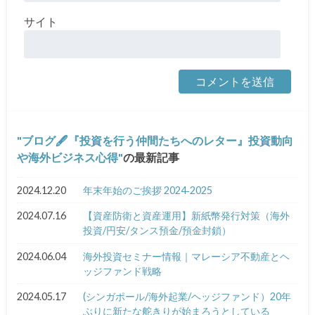
サイト
ブログ🖋『投資を行う仲間たちへのレター』投資動向
や海外ビジネス心得
の最新記事
2024.12.20
年末年始のご挨拶 2024‐2025
2024.07.16
【資産防衛と資産運用】新紙幣発行対策（海外
投資/円安/タンス預金/預金封鎖）
2024.06.04
海外投資セミナー情報｜マレーシア不動産とヘ
ッジファンド戦略
2024.05.17
(シンガポール/海外起業/ヘッジファンド）20年
ぶりに新たな舵きりが始まろうとしている