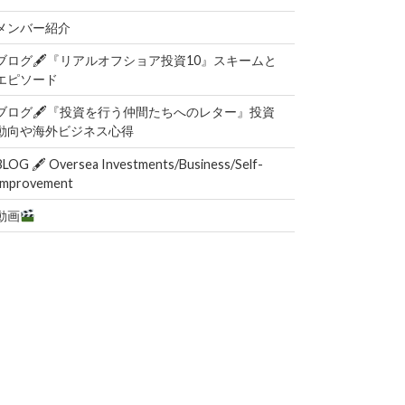
メンバー紹介
ブログ🖋『リアルオフショア投資10』スキームと
エピソード
ブログ🖋『投資を行う仲間たちへのレター』投資
動向や海外ビジネス心得
BLOG 🖋 Oversea Investments/Business/Self-
Improvement
動画