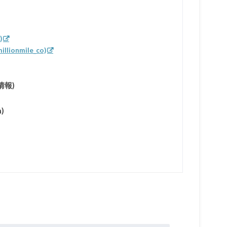
)
onmile_co)
情報)
)