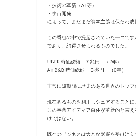
・技術の革新（AI 等）
・宇宙開発
によって、まだまだ資本主義は保たれ成
この番組の中で提起されていた一つです
であり、納得させられるものでした。
UBER 時価総額 ７兆円 （7年）
Air B&B 時価総額 ３兆円 （8年）
非常に短期間に歴史のある世界のトップ
現在あるものを利用しシェアすることに
この事業アイディア自体が革新的と言え
けではない。
既存のビジネスは大きな影響を受け消え