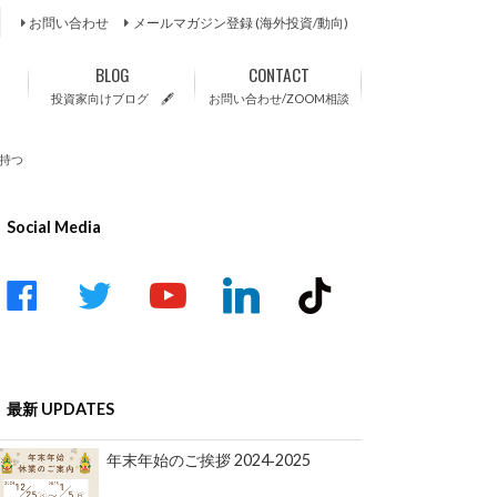
お問い合わせ
メールマガジン登録 (海外投資/動向)
BLOG
CONTACT
投資家向けブログ 🖋
お問い合わせ/ZOOM相談
持つ
Social Media
acebook
twitter
youtube-
linkedin
tiktok
play
最新 UPDATES
年末年始のご挨拶 2024‐2025