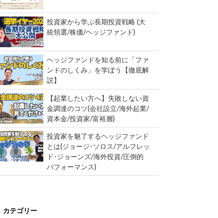
投資家から学ぶ長期投資戦略 (大
統領選/株価/ヘッジファンド)
ヘッジファンドを知る前に「ファ
ンドのしくみ」を学ぼう【徹底解
説】
【起業したい方へ】失敗しない資
金調達のコツ(会社設立/海外起業/
資本金/投資家/富裕層)
投資家を魅了するヘッジファンド
とは(ジョージ･ソロス/アルフレッ
ド･ジョーンズ/海外投資/圧倒的
パフォーマンス)
カテゴリー