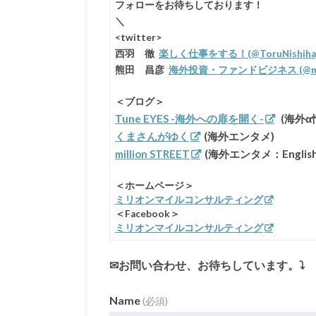
フォローをお待ちしております！
＼
<twitter>
西羽 徹
楽しく仕事をする！(@ToruNishiha
熊田 昌彦
海外投資・ファンドビジネス (@milli
＜ブログ＞
Tune EYES -海外への扉を開く-
(海外α
くまさんがゆく
(海外エンタメ)
million STREET
(海外エンタメ：English
＜ホームページ＞
ミリオンマイルコンサルティング
＜Facebook＞
ミリオンマイルコンサルティング
✉お問い合わせ、お待ちしています。⤵
Name
(必須)