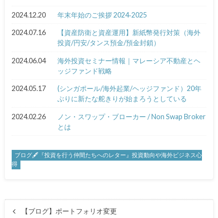
2024.12.20
年末年始のご挨拶 2024‐2025
2024.07.16
【資産防衛と資産運用】新紙幣発行対策（海外
投資/円安/タンス預金/預金封鎖）
2024.06.04
海外投資セミナー情報｜マレーシア不動産とヘ
ッジファンド戦略
2024.05.17
(シンガポール/海外起業/ヘッジファンド）20年
ぶりに新たな舵きりが始まろうとしている
2024.02.26
ノン・スワップ・ブローカー / Non Swap Broker
とは
ブログ🖋『投資を行う仲間たちへのレター』投資動向や海外ビジネス心
得
【ブログ】ポートフォリオ変更