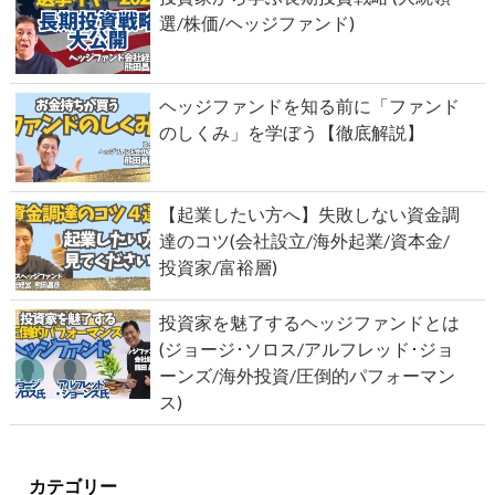
選/株価/ヘッジファンド)
ヘッジファンドを知る前に「ファンド
のしくみ」を学ぼう【徹底解説】
【起業したい方へ】失敗しない資金調
達のコツ(会社設立/海外起業/資本金/
投資家/富裕層)
投資家を魅了するヘッジファンドとは
(ジョージ･ソロス/アルフレッド･ジョ
ーンズ/海外投資/圧倒的パフォーマン
ス)
カテゴリー