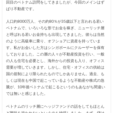
回目のベトナム訪問をしてきましたが、今回のメインはず
ばり不動産です。
人口約8000万人、その約80％が35歳以下と言われる若い
ベトナムで、いろいろな形でお金を稼ぎ、ニューリッチ層
と呼ばれる若いお金持ちも出現してきました。彼らは当然
のように高級車に乗り、オフショアに資産を持っていま
す。私がお会いした方はシンガポールにクルーザーを保有
しておりました。この層の人々が不動産投資を行い、一般
の人も住宅を必要とし、海外からの投資も入り、オフィス
需要が増していきます。しかし、住宅・オフィスの供給は
国の規制により限られたものでしかありません。過去、も
しくは現在も中国で起こっているような不動産や株式の急
騰が、10年後ベトナムで起こるというのもあながち間違い
では無いと感じました。
ベトナムのリッチ層にヘッジファンドの話をしてもほとん
ど興味を持たれないというのも納得しました。まず、儲け