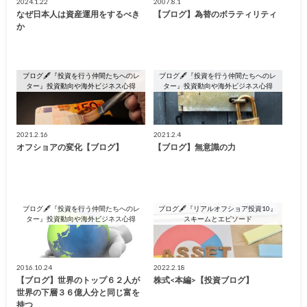
2024.1.22
2007.8.1
なぜ日本人は資産運用をするべき
【ブログ】為替のボラティリティ
か
ブログ🖋『投資を行う仲間たちへのレ
ブログ🖋『投資を行う仲間たちへのレ
ター』投資動向や海外ビジネス心得
ター』投資動向や海外ビジネス心得
2021.2.16
2021.2.4
オフショアの変化【ブログ】
【ブログ】無意識の力
ブログ🖋『投資を行う仲間たちへのレ
ブログ🖋『リアルオフショア投資10』
ター』投資動向や海外ビジネス心得
スキームとエピソード
2016.10.24
2022.2.18
【ブログ】世界のトップ６２人が
株式<本編>【投資ブログ】
世界の下層３６億人分と同じ富を
持つ