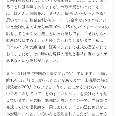
ることには興味はありますが、分散投資といったことに
は、ほとんど興味を示しません。条件はいろいろとあると
思いますが、預金金利が8％、ローン金利が16％ぐらいと
いう金利の国ですから年率10％～15％のパフォーマンスの
話をしても全く反応無しといった感じです。「それなら不
動産に投資するよ。」と軽く言われてしまいます。私は、
日本のバブルの絶頂期、証券マンとして株式の営業をして
おりましたが、その時のお客様の感覚と非常に近いものが
あるなという感じがしました。
また、11月中に中国の上海訪問も予定しています。上海は
約15年ほど前に一度行ったことがあります。上海駅の前に
浮浪者が200人ぐらいでしょうか、とにかく歩けないぐら
いごろごろしていて、ものすごいショックを受けたのを覚
えています。その時、勉強にと思いタクシーで、当時既に
完成していた環状線を一周しました。「この辺に何とかビ
ルが建つ」など、いろいろと説明されましたが、とにかく