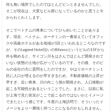
何も無い場所でしたのでほとんどピンときませんでした。
そこが現在は、大変なビル群になっているのかと思うと今
からわくわくします。
そこでベトナムの将来についてひらめいたことがありま
す。現在、ベトナム、ホーチミンの一番栄えていてオフィ
スや高級ホテルがある地域が1区といわれるところなのです
が、そのLegend Hotel沿いのBitexcoというビルの15Fから
外を眺めると、サイゴン川をはさんでほとんど開発されて
いない状態の土地が広がっているのです。その後、そのビ
ルの会社の方に質問をしたのですが、やはりホーチミン１
区に人口が増えるのが早すぎるため、不動産価格の上昇が
早すぎ、近い将来、川の向こう側が開発され、人口移動が
起こる可能性があるということでした。まさに、以前に私
が上海で見た状況がここで起こるのではないかとイメージ
できたという感じです。今度の上海訪問で、そういったイ
メージをより一層強く持つことになるのかもしれません。