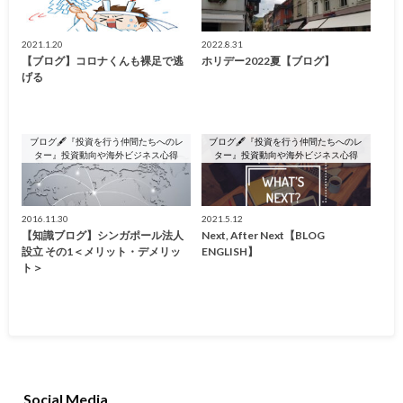
2021.1.20
2022.8.31
【ブログ】コロナくんも裸足で逃
ホリデー2022夏【ブログ】
げる
ブログ🖋『投資を行う仲間たちへのレ
ブログ🖋『投資を行う仲間たちへのレ
ター』投資動向や海外ビジネス心得
ター』投資動向や海外ビジネス心得
2016.11.30
2021.5.12
【知識ブログ】シンガポール法人
Next, After Next【BLOG
設立 その1＜メリット・デメリッ
ENGLISH】
ト＞
Social Media