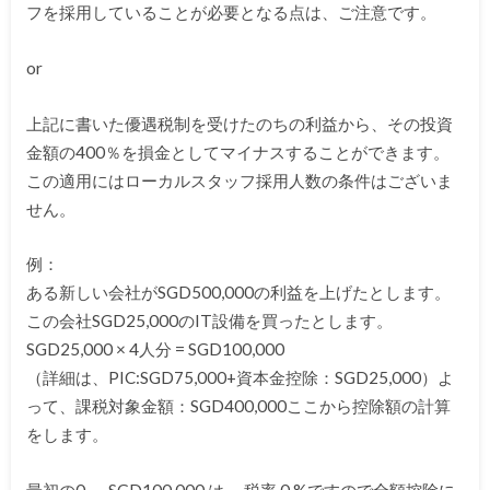
フを採用
していることが必要となる点は、ご注意です。
or
上記に書いた優遇税制を受けたのちの利益から、
その投資
金額の400％を損金としてマイナスすることができます。
この適用にはローカルスタッフ採用人数の条件はございま
せん。
例：
ある新しい会社がSGD500,
000の利益を上げたとします。
この会社SGD25,000のIT設備を買ったとします。
SGD25,000 × 4人分 = SGD100,000
（詳細は、PIC:SGD75,000+資本金控除：SGD25,000）よ
って、課税対象金額：SGD400,000ここから控除額の計算
をします。
最初の0 ～ SGD100,000 は、 税率 0 %ですので全額控除に