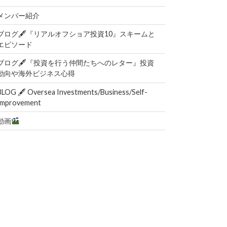
メンバー紹介
ブログ🖋『リアルオフショア投資10』スキームと
エピソード
ブログ🖋『投資を行う仲間たちへのレター』投資
動向や海外ビジネス心得
BLOG 🖋 Oversea Investments/Business/Self-
Improvement
動画