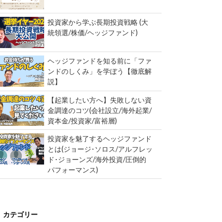
投資家から学ぶ長期投資戦略 (大
統領選/株価/ヘッジファンド)
ヘッジファンドを知る前に「ファ
ンドのしくみ」を学ぼう【徹底解
説】
【起業したい方へ】失敗しない資
金調達のコツ(会社設立/海外起業/
資本金/投資家/富裕層)
投資家を魅了するヘッジファンド
とは(ジョージ･ソロス/アルフレッ
ド･ジョーンズ/海外投資/圧倒的
パフォーマンス)
カテゴリー