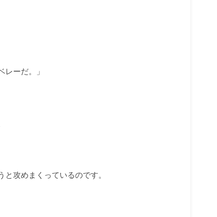
ベレーだ。」
。
うと攻めまくっているのです。