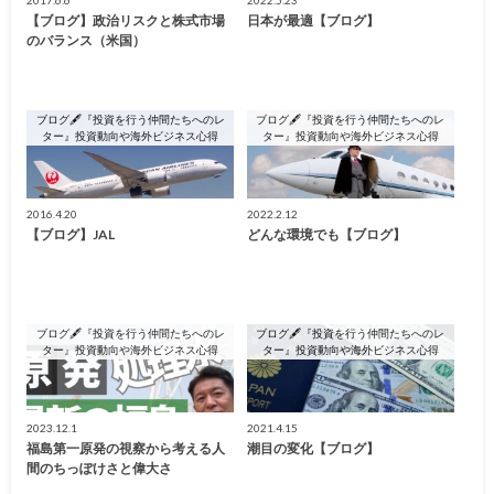
2017.6.6
2022.5.23
【ブログ】政治リスクと株式市場
日本が最適【ブログ】
のバランス（米国）
ブログ🖋『投資を行う仲間たちへのレ
ブログ🖋『投資を行う仲間たちへのレ
ター』投資動向や海外ビジネス心得
ター』投資動向や海外ビジネス心得
2016.4.20
2022.2.12
【ブログ】JAL
どんな環境でも【ブログ】
ブログ🖋『投資を行う仲間たちへのレ
ブログ🖋『投資を行う仲間たちへのレ
ター』投資動向や海外ビジネス心得
ター』投資動向や海外ビジネス心得
2023.12.1
2021.4.15
福島第一原発の視察から考える人
潮目の変化【ブログ】
間のちっぽけさと偉大さ