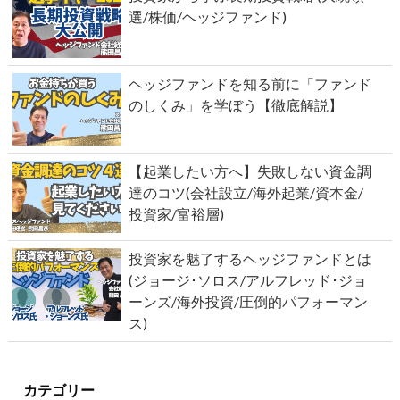
選/株価/ヘッジファンド)
ヘッジファンドを知る前に「ファンド
のしくみ」を学ぼう【徹底解説】
【起業したい方へ】失敗しない資金調
達のコツ(会社設立/海外起業/資本金/
投資家/富裕層)
投資家を魅了するヘッジファンドとは
(ジョージ･ソロス/アルフレッド･ジョ
ーンズ/海外投資/圧倒的パフォーマン
ス)
カテゴリー