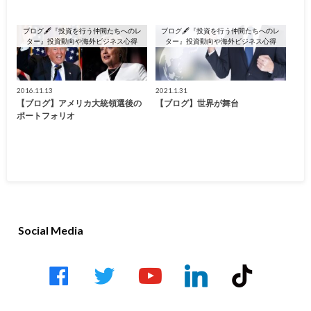
ブログ🖋『投資を行う仲間たちへのレ
ブログ🖋『投資を行う仲間たちへのレ
ター』投資動向や海外ビジネス心得
ター』投資動向や海外ビジネス心得
2016.11.13
2021.1.31
【ブログ】アメリカ大統領選後の
【ブログ】世界が舞台
ポートフォリオ
Social Media
facebook
twitter
youtube-
linkedin
tiktok
play