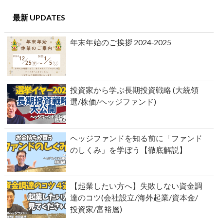
最新 UPDATES
年末年始のご挨拶 2024‐2025
投資家から学ぶ長期投資戦略 (大統領
選/株価/ヘッジファンド)
ヘッジファンドを知る前に「ファンド
のしくみ」を学ぼう【徹底解説】
【起業したい方へ】失敗しない資金調
達のコツ(会社設立/海外起業/資本金/
投資家/富裕層)