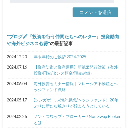
ブログ🖋『投資を行う仲間たちへのレター』投資動向
や海外ビジネス心得
の最新記事
2024.12.20
年末年始のご挨拶 2024‐2025
2024.07.16
【資産防衛と資産運用】新紙幣発行対策（海外
投資/円安/タンス預金/預金封鎖）
2024.06.04
海外投資セミナー情報｜マレーシア不動産とヘ
ッジファンド戦略
2024.05.17
(シンガポール/海外起業/ヘッジファンド）20年
ぶりに新たな舵きりが始まろうとしている
2024.02.26
ノン・スワップ・ブローカー / Non Swap Broker
とは