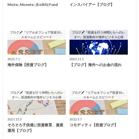
Moira ; Moneta ; (Eolith) Fund
インスパイアー【ブログ】
ブログ🖋『リアルオフショア投資10』
ブログ🖋『投資を行う仲間たちへのレ
スキームとエピソード
ター』投資動向や海外ビジネス心得
2022.7.1
2002.11.1
海外保険【投資ブログ】
【ブログ】海外へのお金の流れ
ブログ🖋『投資を行う仲間たちへのレ
ブログ🖋『リアルオフショア投資10』
ター』投資動向や海外ビジネス心得
スキームとエピソード
2021.12.3
2022.5.7
そろそろ子供達に投資教育、資産
コモディティ【投資ブログ】
運用【ブログ】