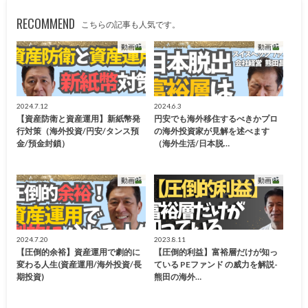
RECOMMEND
こちらの記事も人気です。
動画
動画
2024.7.12
2024.6.3
【資産防衛と資産運用】新紙幣発
円安でも海外移住するべきかプロ
行対策（海外投資/円安/タンス預
の海外投資家が見解を述べます
金/預金封鎖）
（海外生活/日本脱…
動画
動画
2024.7.20
2023.8.11
【圧倒的余裕】資産運用で劇的に
【圧倒的利益】富裕層だけが知っ
変わる人生(資産運用/海外投資/長
ている PEファンド の威力を解説-
期投資)
熊田の海外…