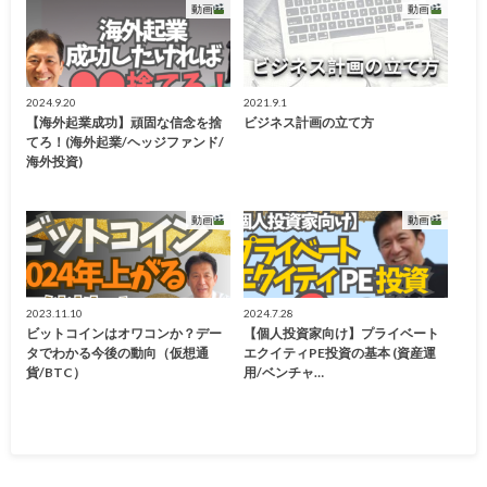
動画
動画
2024.9.20
2021.9.1
【海外起業成功】頑固な信念を捨
ビジネス計画の立て方
てろ！(海外起業/ヘッジファンド/
海外投資)
動画
動画
2023.11.10
2024.7.28
ビットコインはオワコンか？デー
【個人投資家向け】プライベート
タでわかる今後の動向（仮想通
エクイティPE投資の基本 (資産運
貨/BTC）
用/ベンチャ…