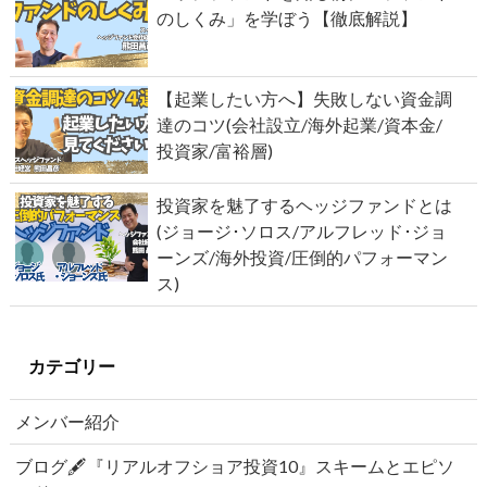
のしくみ」を学ぼう【徹底解説】
【起業したい方へ】失敗しない資金調
達のコツ(会社設立/海外起業/資本金/
投資家/富裕層)
投資家を魅了するヘッジファンドとは
(ジョージ･ソロス/アルフレッド･ジョ
ーンズ/海外投資/圧倒的パフォーマン
ス)
カテゴリー
メンバー紹介
ブログ🖋『リアルオフショア投資10』スキームとエピソ