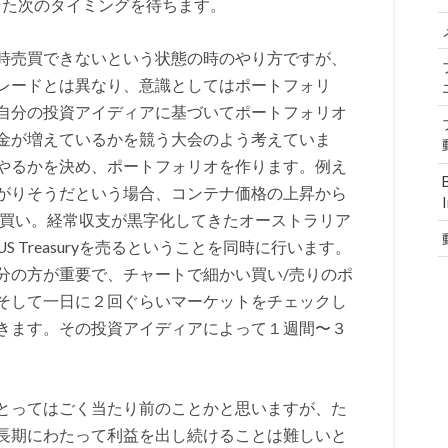
、また次のタイミングを待ちます。
時売買できないという状態の時のやり方ですが、
レードとは異なり、意識としてはポートフォリ
自分の投資アイディアに基づいてポートフォリオ
金が増えているかを競う大会のよう考えていま
やるかを決め、ポートフォリオを作ります。例え
がりそうだという場合、コンテナ価格の上昇から
）を買い。経常収支が黒字化してきたオーストラリア
 Treasuryを売るということを同時に行います。
分の方が重要で、チャートで細かい買い/売りのポ
そして一日に２回ぐらいマーケットをチェックし
きます。その投資アイディアによって１週間〜３
。
とってはごく当たり前のことかと思いますが、た
長期にわたって利益を出し続けることは難しいと