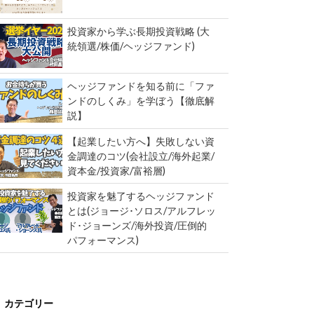
投資家から学ぶ長期投資戦略 (大
統領選/株価/ヘッジファンド)
ヘッジファンドを知る前に「ファ
ンドのしくみ」を学ぼう【徹底解
説】
【起業したい方へ】失敗しない資
金調達のコツ(会社設立/海外起業/
資本金/投資家/富裕層)
投資家を魅了するヘッジファンド
とは(ジョージ･ソロス/アルフレッ
ド･ジョーンズ/海外投資/圧倒的
パフォーマンス)
カテゴリー