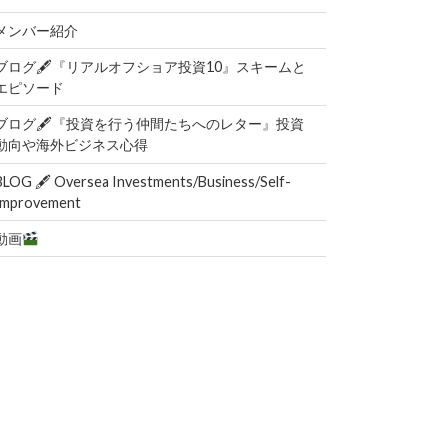
メンバー紹介
ブログ🖋『リアルオフショア投資10』スキームと
エピソード
ブログ🖋『投資を行う仲間たちへのレター』投資
動向や海外ビジネス心得
BLOG 🖋 Oversea Investments/Business/Self-
Improvement
動画