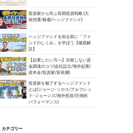
投資家から学ぶ長期投資戦略 (大
統領選/株価/ヘッジファンド)
ヘッジファンドを知る前に「ファ
ンドのしくみ」を学ぼう【徹底解
説】
【起業したい方へ】失敗しない資
金調達のコツ(会社設立/海外起業/
資本金/投資家/富裕層)
投資家を魅了するヘッジファンド
とは(ジョージ･ソロス/アルフレッ
ド･ジョーンズ/海外投資/圧倒的
パフォーマンス)
カテゴリー