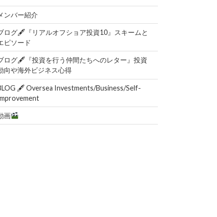
メンバー紹介
ブログ🖋『リアルオフショア投資10』スキームと
エピソード
ブログ🖋『投資を行う仲間たちへのレター』投資
動向や海外ビジネス心得
BLOG 🖋 Oversea Investments/Business/Self-
Improvement
動画