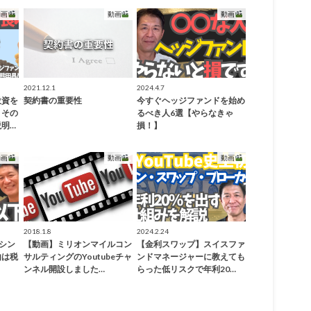
動画
動画
動画
2021.12.1
2024.4.7
投資を
契約書の重要性
今すぐヘッジファンドを始め
？その
るべき人6選【やらなきゃ
明…
損！】
動画
動画
動画
2018.1.8
2024.2.24
がシン
【動画】ミリオンマイルコン
【金利スワップ】スイスファ
由は税
サルティングのYoutubeチャ
ンドマネージャーに教えても
ンネル開設しました…
らった低リスクで年利20…