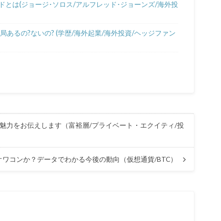
とは(ジョージ･ソロス/アルフレッド･ジョーンズ/海外投
あるの?ないの? (学歴/海外起業/海外投資/ヘッジファン
資の魅力をお伝えします（富裕層/プライベート・エクイティ/投
ワコンか？データでわかる今後の動向（仮想通貨/BTC）