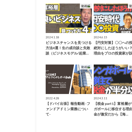
動画
2024.1.18
2024.6.15
ビジネスチャンスを見つける
【円安対策】〇〇への
方法4選！生の成功談と失敗
絶対にしたほうがいい
談（ビジネスモデル/起業…
理由をプロの投資家が説
動画
2022.4.28
2024.3.11
【ドバイ出張】報告動画 -フ
【税金 part1】富裕層
ァンドアドミン業務につい
ガポールに移住する理
て-
金が激安だから【海…