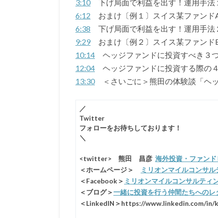
3:10
下げ局面で利益を出す！運用手法
6:12
おまけ〔例１〕スイス某ファンド
6:38
下げ局面で利益を出す！運用手法
9:29
おまけ〔例２〕スイス某ファンド
10:14
ヘッジファンドに投資すべき３
12:04
ヘッジファンドに投資する際の４
13:30
＜さいごに＞熊田の体験談「ヘッ
／
Twitter
フォローをお待ちしております！
＼
<twitter>
熊田 昌彦
海外投資・ファンドビジネス
＜ホームページ＞
ミリオンマイルコンサル
＜Facebook＞
ミリオンマイルコンサルティ
＜ブログ＞
一緒に投資を行う仲間たちへのレ
＜LinkedIN＞https://www.linkedin.com/in/