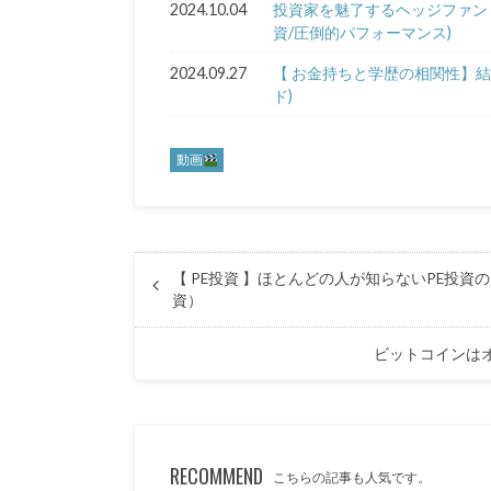
2024.10.04
投資家を魅了するヘッジファンド
資/圧倒的パフォーマンス)
2024.09.27
【 お金持ちと学歴の相関性】結局
ド)
動画
【 PE投資 】ほとんどの人が知らないPE投
資）
ビットコインはオ
RECOMMEND
こちらの記事も人気です。