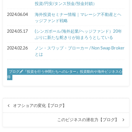
投資/円安/タンス預金/預金封鎖）
2024.06.04
海外投資セミナー情報｜マレーシア不動産とヘ
ッジファンド戦略
2024.05.17
(シンガポール/海外起業/ヘッジファンド）20年
ぶりに新たな舵きりが始まろうとしている
2024.02.26
ノン・スワップ・ブローカー / Non Swap Broker
とは
ブログ🖋『投資を行う仲間たちへのレター』投資動向や海外ビジネス心
得
オフショアの変化【ブログ】
このビジネスの潜在力【ブログ】