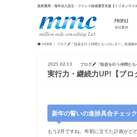
資産運用・海外法人設立・ファンド組成運営支援【ミリオンマイ
PROFILE
会社案内
HOME
ブログ🖋『投資を行う仲間たちへのレター』投資動
2021.02.13
ブログ🖋『投資を行う仲間た
実行力・継続力UP!【ブロ
新年の誓いの進捗具合チェッ
もう2月ですね。年初に立てた計画がど