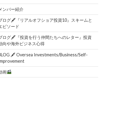
メンバー紹介
ブログ🖋『リアルオフショア投資10』スキームと
エピソード
ブログ🖋『投資を行う仲間たちへのレター』投資
動向や海外ビジネス心得
BLOG 🖋 Oversea Investments/Business/Self-
Improvement
動画