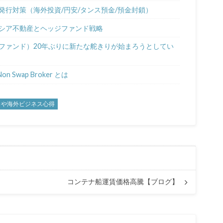
行対策（海外投資/円安/タンス預金/預金封鎖）
ーシア不動産とヘッジファンド戦略
ジファンド）20年ぶりに新たな舵きりが始まろうとしてい
Swap Broker とは
向や海外ビジネス心得
コンテナ船運賃価格高騰【ブログ】