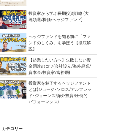
投資家から学ぶ長期投資戦略 (大
統領選/株価/ヘッジファンド)
ヘッジファンドを知る前に「ファ
ンドのしくみ」を学ぼう【徹底解
説】
【起業したい方へ】失敗しない資
金調達のコツ(会社設立/海外起業/
資本金/投資家/富裕層)
投資家を魅了するヘッジファンド
とは(ジョージ･ソロス/アルフレッ
ド･ジョーンズ/海外投資/圧倒的
パフォーマンス)
カテゴリー