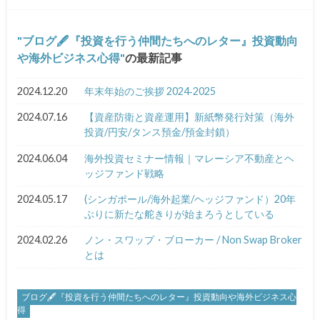
ブログ🖋『投資を行う仲間たちへのレター』投資動向
や海外ビジネス心得
の最新記事
2024.12.20
年末年始のご挨拶 2024‐2025
2024.07.16
【資産防衛と資産運用】新紙幣発行対策（海外
投資/円安/タンス預金/預金封鎖）
2024.06.04
海外投資セミナー情報｜マレーシア不動産とヘ
ッジファンド戦略
2024.05.17
(シンガポール/海外起業/ヘッジファンド）20年
ぶりに新たな舵きりが始まろうとしている
2024.02.26
ノン・スワップ・ブローカー / Non Swap Broker
とは
ブログ🖋『投資を行う仲間たちへのレター』投資動向や海外ビジネス心
得