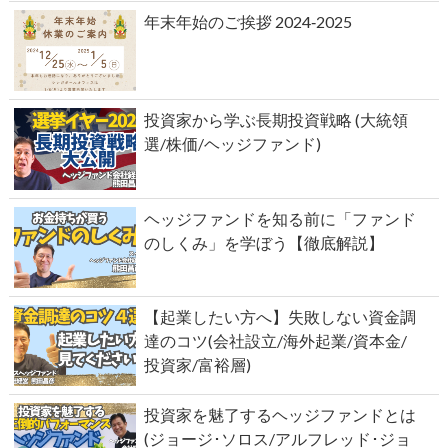
年末年始のご挨拶 2024‐2025
投資家から学ぶ長期投資戦略 (大統領
選/株価/ヘッジファンド)
ヘッジファンドを知る前に「ファンド
のしくみ」を学ぼう【徹底解説】
【起業したい方へ】失敗しない資金調
達のコツ(会社設立/海外起業/資本金/
投資家/富裕層)
投資家を魅了するヘッジファンドとは
(ジョージ･ソロス/アルフレッド･ジョ