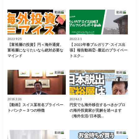
動画
動画
2023.9.25
2022.3.1
【富裕層の投資】円＜海外通貨、
【 2022年春ブルガリア･スイス出
富裕層になりたいなら絶対必要な
張】報告動画② -最近のプライベー
マインド
トエク…
動画
動画
2018.3.26
2024.6.3
【動画】スイス某有名プライベー
円安でも海外移住するべきかプロ
トバンク～３つの特徴
の海外投資家が見解を述べます
（海外生活/日本脱…
動画
動画