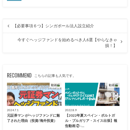
【必要事項６つ】シンガポール法人設立紹介
今すぐヘッジファンドを始めるべき人6選【やらなきゃ
損！】
RECOMMEND
こちらの記事も人気です。
動画
動画
2024.7.1
2022.8.9
元証券マン がヘッジファンドに魅
【2022年夏スペイン・ポルトガ
了された理由（投資/海外投資）
ル・ブルガリア・スイス出張】報
告動画 ② -…