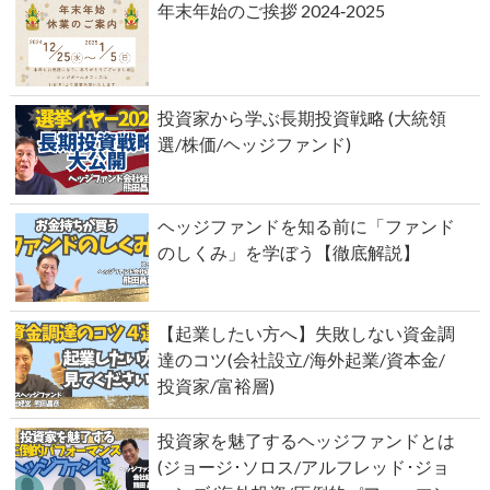
年末年始のご挨拶 2024‐2025
投資家から学ぶ長期投資戦略 (大統領
選/株価/ヘッジファンド)
ヘッジファンドを知る前に「ファンド
のしくみ」を学ぼう【徹底解説】
【起業したい方へ】失敗しない資金調
達のコツ(会社設立/海外起業/資本金/
投資家/富裕層)
投資家を魅了するヘッジファンドとは
(ジョージ･ソロス/アルフレッド･ジョ