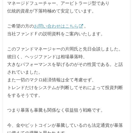
マネージドフューチャ
ー、
アービトラージ型であり
伝統的資産が下落時極めて安定しています
。
ご希望の方の
お問い合わせはこちら
。
当社ファンド F の説明資料をご案内いたします。
このファンドマネージャーの片岡氏と先日会談しました。
彼曰く、ヘッジファンドは相場暴落時、
大きなパフォーマンスを挙げるのがその性質である。
と話
されていました。
また一切のマクロ経済情報は全て考慮せず、
トレンドだけをシステムが判断してそれによって投資判断
をするそ
うです。
つまり暴落も暴騰も関係なく収益狙う戦略です。
今、
金やビットコインが暴騰しているのも法定通貨が暴落
に備えての避
難と思われます。