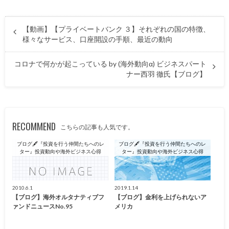
【動画】【プライベートバンク ３】それぞれの国の特徴、
様々なサービス、口座開設の手順、最近の動向
コロナで何かが起こっている by (海外動向α) ビジネスパート
ナー西羽 徹氏【ブログ】
RECOMMEND
こちらの記事も人気です。
ブログ🖋『投資を行う仲間たちへのレ
ブログ🖋『投資を行う仲間たちへのレ
ター』投資動向や海外ビジネス心得
ター』投資動向や海外ビジネス心得
2010.6.1
2019.1.14
【ブログ】海外オルタナティブフ
【ブログ】金利を上げられないア
ァンドニュースNo.95
メリカ