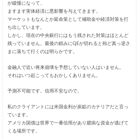
が緩慢に
なって、
ますます実体経済に悪影響を与えてきます。
マーケットもなんとか延命策として補助金や経済対策を打
ち出して
います。
しかし、
現在の中央銀行にはもう残された対策はほとんど
残っていません。
最後の頼みにQEが切れると殆ど真っ逆さ
まに落ちて行くのは明ら
かです。
金融人で近い将来崩壊を予想していない人はいません。
それはいつ起こってもおかしくありません。
予測不可能です。信用不安なので。
私のクライアントには米国金利が炭鉱のカナリアだと言っ
ています
。
アメリカ国債は世界で一番信用があり臆病な資金が逃げて
くる場所
です。