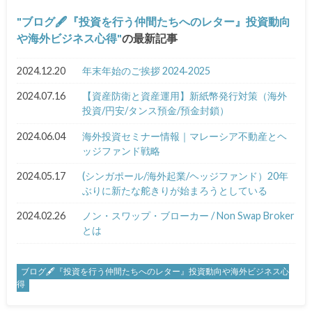
ブログ🖋『投資を行う仲間たちへのレター』投資動向
や海外ビジネス心得
の最新記事
2024.12.20
年末年始のご挨拶 2024‐2025
2024.07.16
【資産防衛と資産運用】新紙幣発行対策（海外
投資/円安/タンス預金/預金封鎖）
2024.06.04
海外投資セミナー情報｜マレーシア不動産とヘ
ッジファンド戦略
2024.05.17
(シンガポール/海外起業/ヘッジファンド）20年
ぶりに新たな舵きりが始まろうとしている
2024.02.26
ノン・スワップ・ブローカー / Non Swap Broker
とは
ブログ🖋『投資を行う仲間たちへのレター』投資動向や海外ビジネス心
得