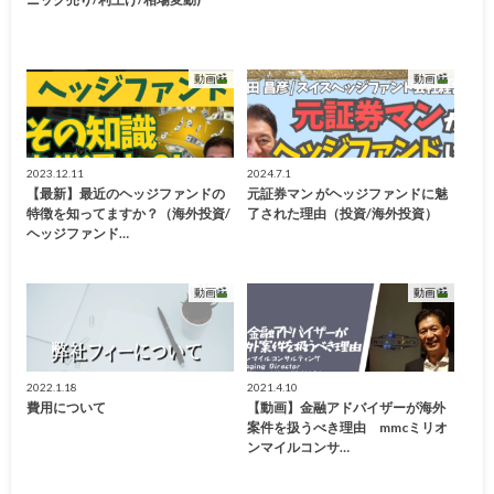
動画
動画
2023.12.11
2024.7.1
【最新】最近のヘッジファンドの
元証券マン がヘッジファンドに魅
特徴を知ってますか？（海外投資/
了された理由（投資/海外投資）
ヘッジファンド…
動画
動画
2022.1.18
2021.4.10
費用について
【動画】金融アドバイザーが海外
案件を扱うべき理由 mmcミリオ
ンマイルコンサ…