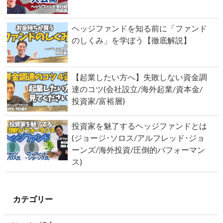
ヘッジファンドを知る前に「ファンド
のしくみ」を学ぼう【徹底解説】
【起業したい方へ】失敗しない資金調
達のコツ(会社設立/海外起業/資本金/
投資家/富裕層)
投資家を魅了するヘッジファンドとは
(ジョージ･ソロス/アルフレッド･ジョ
ーンズ/海外投資/圧倒的パフォーマン
ス)
カテゴリー