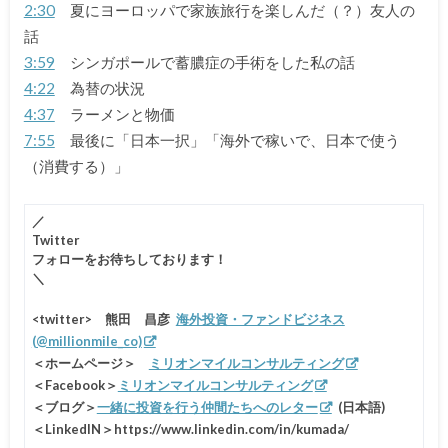
2:30
夏にヨーロッパで家族旅行を楽しんだ（？）友人の
話
3:59
シンガポールで蓄膿症の手術をした私の話
4:22
為替の状況
4:37
ラーメンと物価
7:55
最後に「日本一択」「海外で稼いで、日本で使う
（消費する）」
／
Twitter
フォローをお待ちしております！
＼
<twitter>
熊田 昌彦
海外投資・ファンドビジネス
(@millionmile_co)
＜ホームページ＞
ミリオンマイルコンサルティング
＜Facebook＞
ミリオンマイルコンサルティング
＜ブログ＞
一緒に投資を行う仲間たちへのレター
(日本語)
＜LinkedIN＞https://www.linkedin.com/in/kumada/