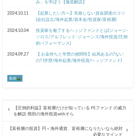
み」を学ぼう【徹底解説】
2024.10.11
【起業したい方へ】失敗しない資金調達のコツ
(会社設立/海外起業/資本金/投資家/富裕層)
2024.10.04
投資家を魅了するヘッジファンドとは(ジョージ･
ソロス/アルフレッド･ジョーンズ/海外投資/圧倒
的パフォーマンス)
2024.09.27
【 お金持ちと学歴の相関性】結局あるの?ない
の? (学歴/海外起業/海外投資/ヘッジファンド)
動画
【圧倒的利益】富裕層だけが知っている PEファンド の威力
を解説-熊田の海外投資withそら
【富裕層の投資】円＜海外通貨、富裕層になりたいなら絶対
必要なマインド