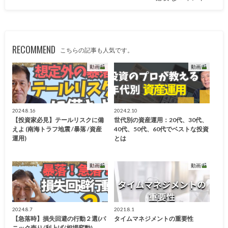
RECOMMEND
こちらの記事も人気です。
動画
動画
2024.8.16
2024.2.10
【投資家必見】テールリスクに備
世代別の資産運用：20代、30代、
えよ (南海トラフ地震 /暴落 /資産
40代、50代、60代でベストな投資
運用)
とは
動画
動画
2024.8.7
2021.8.1
【急落時】損失回避の行動２選(パ
タイムマネジメントの重要性
ニック売り/利上げ/相場変動)