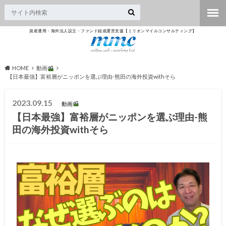
資産運用・海外法人設立・ファンド組成運営支援【ミリオンマイルコンサルティング】
HOME
動画
【日本最強】富裕層がニッポンを選ぶ理由-熊田の海外投資withそら
2023.09.15
動画
【日本最強】富裕層がニッポンを選ぶ理由-熊
田の海外投資withそら