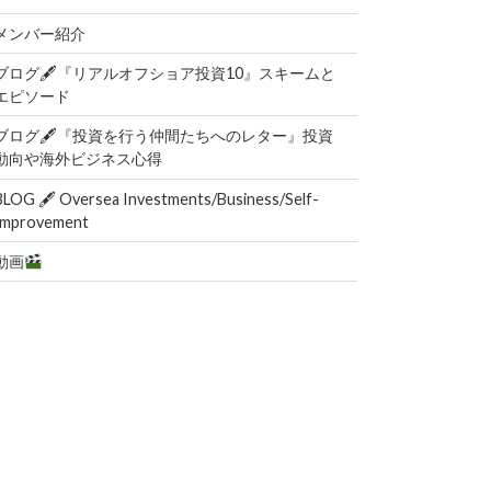
メンバー紹介
ブログ🖋『リアルオフショア投資10』スキームと
エピソード
ブログ🖋『投資を行う仲間たちへのレター』投資
動向や海外ビジネス心得
BLOG 🖋 Oversea Investments/Business/Self-
Improvement
動画