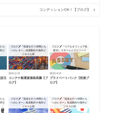
コンディションOK！【ブログ】
間たち
ブログ🖋『投資を行う仲間たち
ブログ🖋『リアルオフショア投
外ビ
へのレター』投資動向や海外ビ
資10』スキームとエピソード
ジネス心得
2021.2.15
2022.4.15
社設立
コンテナ船運賃価格高騰【ブ
プライベートバンク【投資ブ
ト
ログ】
ログ】
間たち
ブログ🖋『投資を行う仲間たち
ブログ🖋『投資を行う仲間たち
外ビ
へのレター』投資動向や海外ビ
へのレター』投資動向や海外ビ
ジネス心得
ジネス心得