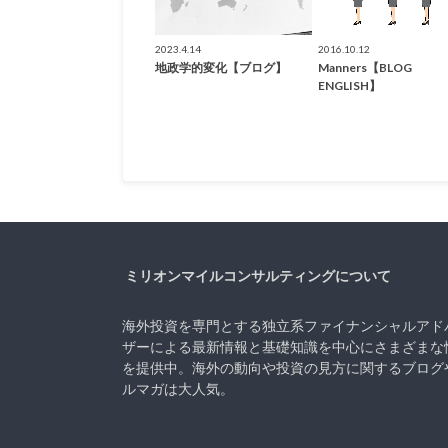
2023.4.14
2016.10.12
地政学的変化【ブログ】
Manners【BLOG
ENGLISH】
ミリオンマイルコンサルティングについて
海外投資を専門とする独立系ファイナンシャルアド
ザーによる最新情報と基礎知識を中心にさまざまな
を提供中。海外の動向や投資の見方に関するブログ
ルマガは大人気。