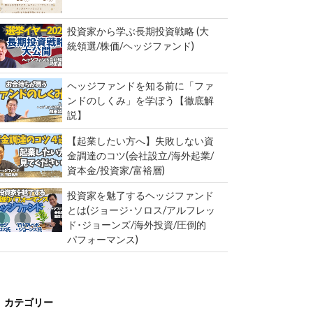
投資家から学ぶ長期投資戦略 (大
統領選/株価/ヘッジファンド)
ヘッジファンドを知る前に「ファ
ンドのしくみ」を学ぼう【徹底解
説】
【起業したい方へ】失敗しない資
金調達のコツ(会社設立/海外起業/
資本金/投資家/富裕層)
投資家を魅了するヘッジファンド
とは(ジョージ･ソロス/アルフレッ
ド･ジョーンズ/海外投資/圧倒的
パフォーマンス)
カテゴリー