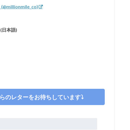
llionmile_co)
(日本語)
らのレターをお待ちしています⤵