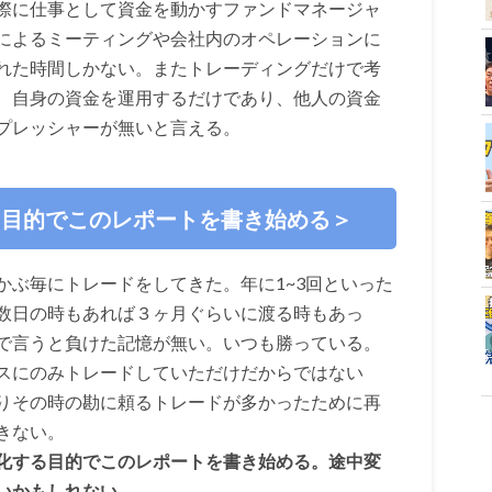
際に仕事として資金を動かすファンドマネージャ
によるミーティングや会社内のオペレーションに
れた時間しかない。またトレーディングだけで考
、自身の資金を運用するだけであり、他人の資金
プレッシャーが無いと言える。
る目的でこのレポートを書き始める＞
かぶ毎にトレードをしてきた。年に1~3回といった
数日の時もあれば３ヶ月ぐらいに渡る時もあっ
で言うと負けた記憶が無い。いつも勝っている。
スにのみトレードしていただけだからではない
りその時の勘に頼るトレードが多かったために再
きない。
化する目的でこのレポートを書き始める。途中変
いかもしれない。