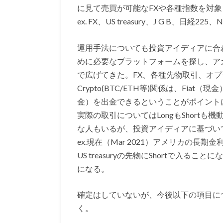
に見て売買が可能なFXや各種指数を対
ex. FX、US treasury、J G B、日経225、
運用手法についても投資アイディアに合
めに必要なプラットフォームを探し、ア
で広げてきた。FX、各種先物取引、オ
Crypto(BTC/ETH等)関係は、Fiat（
金）を出金できるということがポイント
実際の取引についてはLongもShortも機
な人もいるが、投資アイディアに基づい
ex.現在（Mar 2021）アメリカの
US treasuryの先物にShortで入
になる。
確定はしていないが、今後以下の項目に
く。