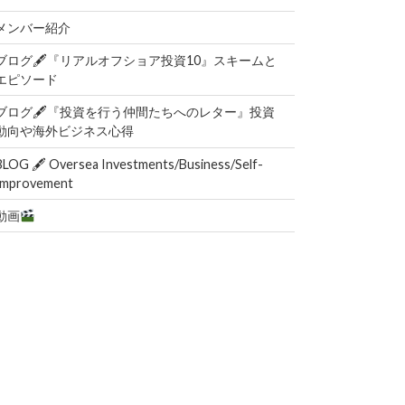
メンバー紹介
ブログ🖋『リアルオフショア投資10』スキームと
エピソード
ブログ🖋『投資を行う仲間たちへのレター』投資
動向や海外ビジネス心得
BLOG 🖋 Oversea Investments/Business/Self-
Improvement
動画