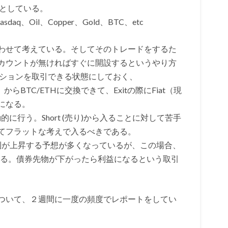
象としている。
Nasdaq、Oil、Copper、Gold、BTC、etc
わせて考えている。そしてそのトレードをするた
カウントが無ければすぐに開設するというやり方
プションを取引できる状態にしておく、
現金）からBTC/ETHに交換できて、Exitの際にFiat（現
になる。
動的に行う。Short (売り)から入ることに対して苦手
てフラットな考えで入るべきである。
長期金利が上昇する予想が多くなっているが、この場合、
ることになる。債券先物が下がったら利益になるという取引
ついて、２週間に一度の頻度でレポートをしてい