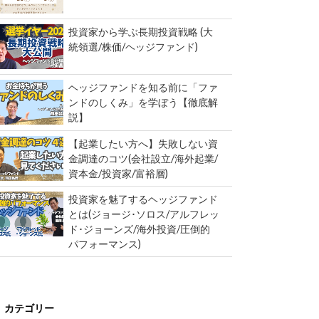
投資家から学ぶ長期投資戦略 (大
統領選/株価/ヘッジファンド)
ヘッジファンドを知る前に「ファ
ンドのしくみ」を学ぼう【徹底解
説】
【起業したい方へ】失敗しない資
金調達のコツ(会社設立/海外起業/
資本金/投資家/富裕層)
投資家を魅了するヘッジファンド
とは(ジョージ･ソロス/アルフレッ
ド･ジョーンズ/海外投資/圧倒的
パフォーマンス)
カテゴリー