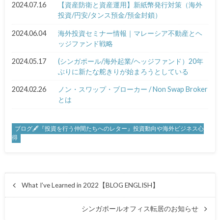
2024.07.16
【資産防衛と資産運用】新紙幣発行対策（海外
投資/円安/タンス預金/預金封鎖）
2024.06.04
海外投資セミナー情報｜マレーシア不動産とヘ
ッジファンド戦略
2024.05.17
(シンガポール/海外起業/ヘッジファンド）20年
ぶりに新たな舵きりが始まろうとしている
2024.02.26
ノン・スワップ・ブローカー / Non Swap Broker
とは
ブログ🖋『投資を行う仲間たちへのレター』投資動向や海外ビジネス心
得
What I’ve Learned in 2022【BLOG ENGLISH】
シンガポールオフィス転居のお知らせ