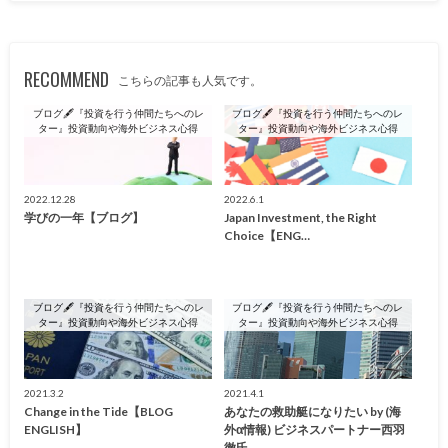
RECOMMEND
こちらの記事も人気です。
ブログ🖋『投資を行う仲間たちへのレ
ブログ🖋『投資を行う仲間たちへのレ
ター』投資動向や海外ビジネス心得
ター』投資動向や海外ビジネス心得
2022.12.28
2022.6.1
学びの一年【ブログ】
Japan Investment, the Right
Choice【ENG…
ブログ🖋『投資を行う仲間たちへのレ
ブログ🖋『投資を行う仲間たちへのレ
ター』投資動向や海外ビジネス心得
ター』投資動向や海外ビジネス心得
2021.3.2
2021.4.1
Change in the Tide【BLOG
あなたの救助艇になりたい by (海
ENGLISH】
外α情報) ビジネスパートナー西羽
徹氏…