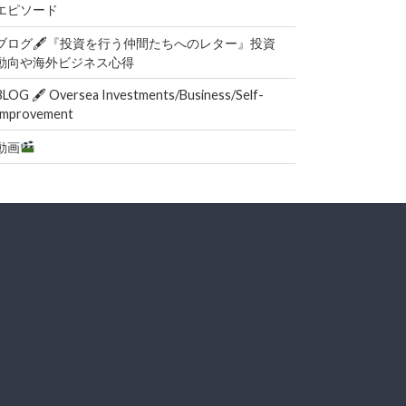
エピソード
ブログ🖋『投資を行う仲間たちへのレター』投資
動向や海外ビジネス心得
BLOG 🖋 Oversea Investments/Business/Self-
Improvement
動画