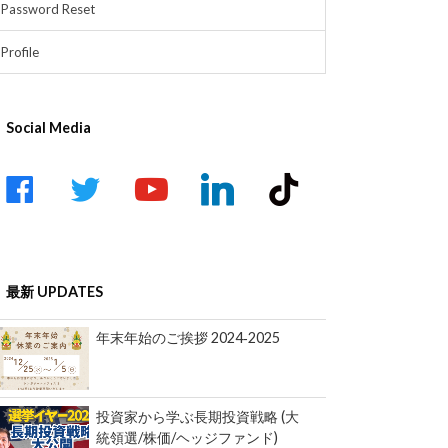
Password Reset
Profile
Social Media
acebook
twitter
youtube-
linkedin
tiktok
play
最新 UPDATES
年末年始のご挨拶 2024‐2025
投資家から学ぶ長期投資戦略 (大
統領選/株価/ヘッジファンド)