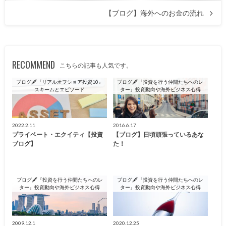
【ブログ】海外へのお金の流れ
RECOMMEND
こちらの記事も人気です。
ブログ🖋『リアルオフショア投資10』
ブログ🖋『投資を行う仲間たちへのレ
スキームとエピソード
ター』投資動向や海外ビジネス心得
2022.2.11
2016.6.17
プライベート・エクイティ【投資
【ブログ】日頃頑張っているあな
ブログ】
た！
ブログ🖋『投資を行う仲間たちへのレ
ブログ🖋『投資を行う仲間たちへのレ
ター』投資動向や海外ビジネス心得
ター』投資動向や海外ビジネス心得
2009.12.1
2020.12.25