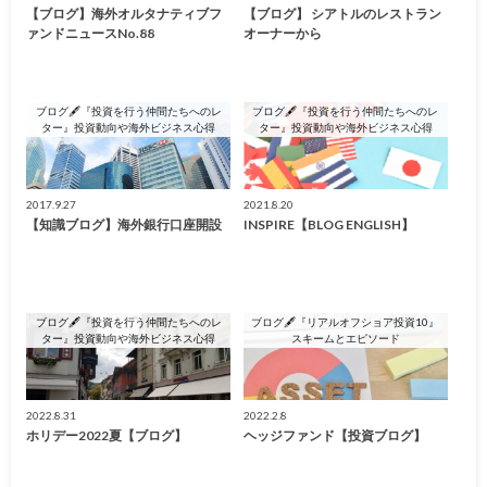
【ブログ】海外オルタナティブフ
【ブログ】 シアトルのレストラン
ァンドニュースNo.88
オーナーから
ブログ🖋『投資を行う仲間たちへのレ
ブログ🖋『投資を行う仲間たちへのレ
ター』投資動向や海外ビジネス心得
ター』投資動向や海外ビジネス心得
2017.9.27
2021.8.20
【知識ブログ】海外銀行口座開設
INSPIRE【BLOG ENGLISH】
ブログ🖋『投資を行う仲間たちへのレ
ブログ🖋『リアルオフショア投資10』
ター』投資動向や海外ビジネス心得
スキームとエピソード
2022.8.31
2022.2.8
ホリデー2022夏【ブログ】
ヘッジファンド【投資ブログ】