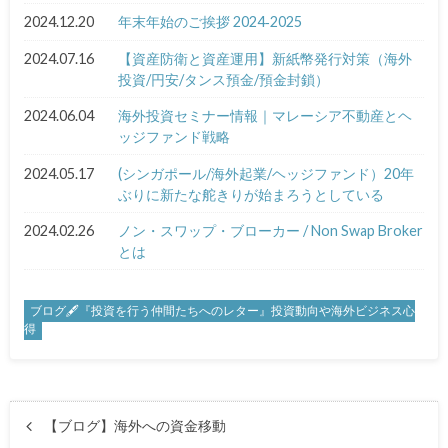
2024.12.20
年末年始のご挨拶 2024‐2025
2024.07.16
【資産防衛と資産運用】新紙幣発行対策（海外
投資/円安/タンス預金/預金封鎖）
2024.06.04
海外投資セミナー情報｜マレーシア不動産とヘ
ッジファンド戦略
2024.05.17
(シンガポール/海外起業/ヘッジファンド）20年
ぶりに新たな舵きりが始まろうとしている
2024.02.26
ノン・スワップ・ブローカー / Non Swap Broker
とは
ブログ🖋『投資を行う仲間たちへのレター』投資動向や海外ビジネス心
得
【ブログ】海外への資金移動